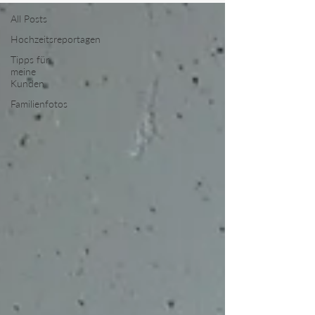
All Posts
Hochzeitsreportagen
Tipps für
meine
Kunden
Familienfotos