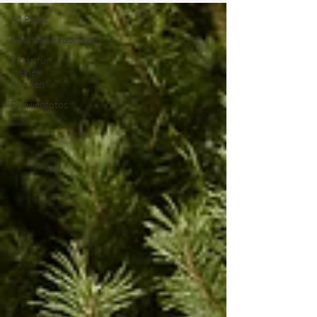
All Posts
Hochzeitsreportagen
Tipps für
meine
Kunden
Familienfotos