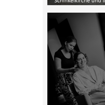
Schinkelkirche und 
Neuhardenberg