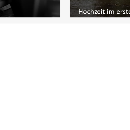
Hochzeit im erst
elodge Kremmen
Oranienburg